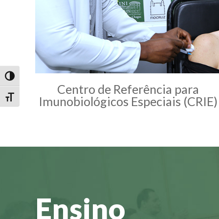
Alternar alto contraste
Centro de Referência para
Imunobiológicos Especiais (CRIE)
Alternar tamanho da fonte
Ensino