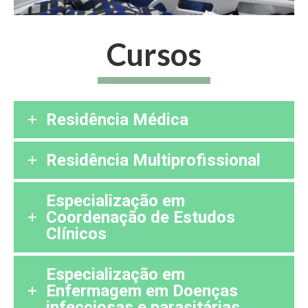
Cursos
Residência Médica
Residência Multiprofissional
Especialização em
Coordenação de Estudos
Clínicos
Especialização em
Enfermagem em Doenças
infecciosas e parasitárias