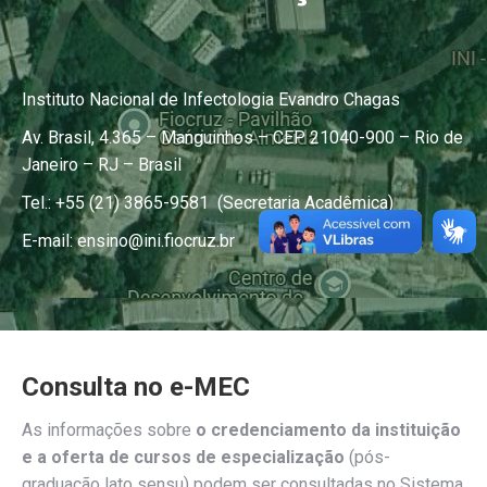
Instituto Nacional de Infectologia Evandro Chagas
Av. Brasil, 4.365 – Manguinhos – CEP 21040-900 – Rio de
Janeiro – RJ – Brasil
Tel.: +55 (21) 3865-9581 (Secretaria Acadêmica)
E-mail: ensino@ini.fiocruz.br
Consulta no e-MEC
As informações sobre
o credenciamento da instituição
e a oferta de cursos de especialização
(pós-
graduação lato sensu) podem ser consultadas no Sistema