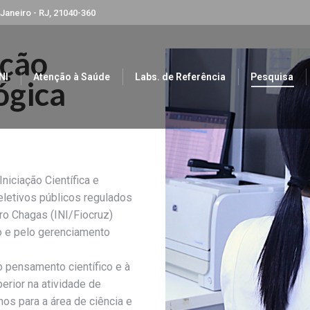
 Janeiro - RJ, 21040-360
ação
NI
Atenção à Saúde
Labs. de Referência
Pesquisa
ógica
niciação Científica e
letivos públicos regulados
dro Chagas (INI/Fiocruz)
 e pelo gerenciamento
 pensamento científico e à
erior na atividade de
os para a área de ciência e