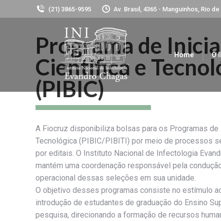
(21) 3865-9595
Av. Brasil, 4365 - Manguinhos, Rio de
Programa de Inici
Home
O I
Científica e Tecnol
(PIBIC)
A Fiocruz disponibiliza bolsas para os Programas de I
Tecnológica (PIBIC/PIBITI) por meio de processos se
por editais. O Instituto Nacional de Infectologia Evan
mantém uma coordenação responsável pela condução
operacional dessas seleções em sua unidade.
O objetivo desses programas consiste no estímulo ao
introdução de estudantes de graduação do Ensino Sup
pesquisa, direcionando a formação de recursos human