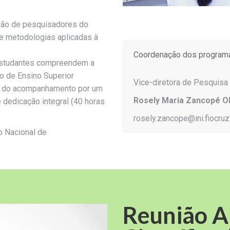
isão de pesquisadores do
 e metodologias aplicadas à
Coordenação dos programa
s estudantes compreendem a
ão de Ensino Superior
Vice-diretora de Pesquisa
ém do acompanhamento por um
Rosely Maria Zancopé Ol
 dedicação integral (40 horas
rosely.zancope@ini.fiocruz
 Nacional de
Reunião An